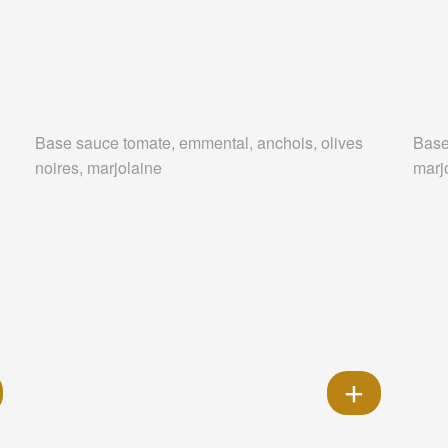
Base sauce tomate, emmental, anchois, olives
Base
noires, marjolaine
marj