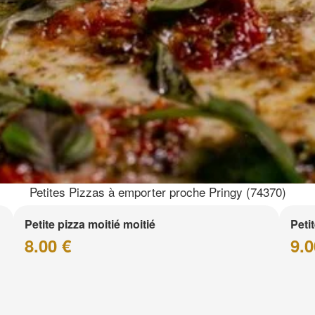
Petites Pizzas à emporter proche Pringy (74370)
Petite pizza moitié moitié
Peti
8.00 €
9.0