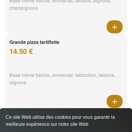
Base crème fraîche, emmental, lardons, oignons,
champignons
Grande pizza tartiflette
14.50 €
Base crème fraîche, emmental, reblochon, lardons,
oignons
Grande pizza hawaïenne
Ce site Web utilise des cookies pour vous garantir la
14.50 €
meilleure expérience sur notre site Web
A Emporter sur Cuvat