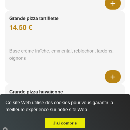
Grande pizza tartiflette
14.50 €
Base crème fraîche, emmental, reblochon, lardons,
oignons
Grande pizza hawaïenne
14.50 €
Ce site Web utilise des cookies pour vous garantir la
meilleure expérience sur notre site Web
A Emporter sur Meythet
Base crème fraîche, mozzarella, poulet, ananas, curry
J'ai compris