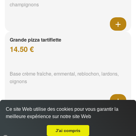
champignons
Grande pizza tartiflette
14.50 €
Base crème fraîche, emmental, reblochon, lardons,
oignons
Ce site Web utilise des cookies pour vous garantir la
Grande pizza hawaïenne
meilleure expérience sur notre site Web
A Emporter sur Poisy
14.50 €
J'ai compris