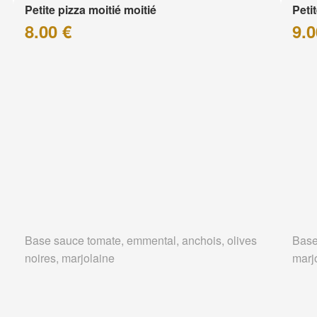
Petite pizza moitié moitié
Peti
8.00 €
9.0
Base sauce tomate, emmental, anchois, olives
Base
noires, marjolaine
marj