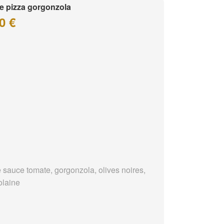
te pizza gorgonzola
0 €
 sauce tomate, gorgonzola, olives noires,
olaine